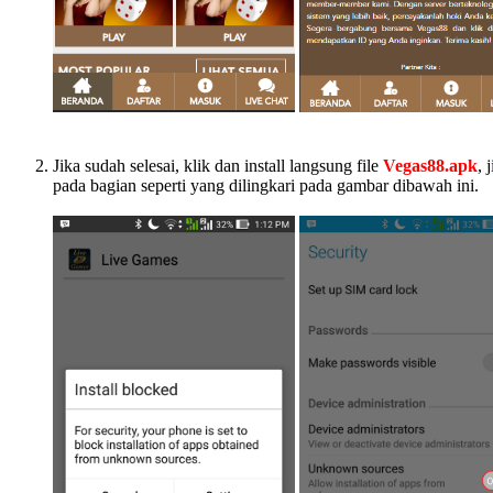
Jika sudah selesai, klik dan install langsung file
Vegas88.apk
, 
pada bagian seperti yang dilingkari pada gambar dibawah ini.