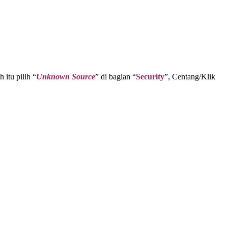
h itu pilih “
Unknown Source
” di bagian “
Security
”, Centang/Klik