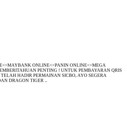
INE<>MAYBANK ONLINE<>PANIN ONLINE<>MEGA
EMBERITAHUAN PENTING ! UNTUK PEMBAYARAN QRIS
NI TELAH HADIR PERMAINAN SICBO, AYO SEGERA
DAN DRAGON TIGER ..