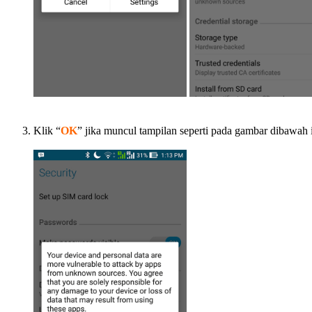
Klik “
OK
” jika muncul tampilan seperti pada gambar dibawah i