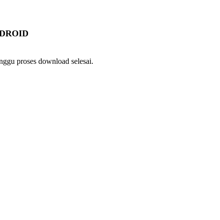
NDROID
unggu proses download selesai.