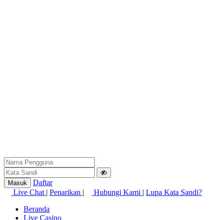
Daftar
Masuk
Live Chat
|
Penarikan
|
Hubungi Kami
|
Lupa Kata Sandi?
Beranda
Live Casino