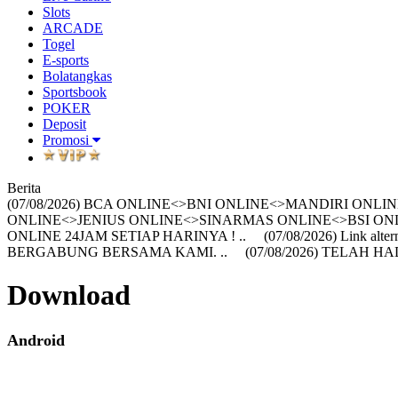
Slots
ARCADE
Togel
E-sports
Bolatangkas
Sportsbook
POKER
Deposit
Promosi
Berita
(07/08/2026)
BCA ONLINE<>BNI ONLINE<>MANDIRI ONLI
ONLINE<>JENIUS ONLINE<>SINARMAS ONLINE<>BSI O
ONLINE 24JAM SETIAP HARINYA ! ..
(07/08/2026)
Link alter
BERGABUNG BERSAMA KAMI. ..
(07/08/2026)
TELAH HA
Download
Android