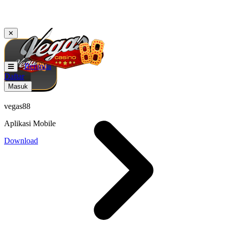
✕
Beranda
Daftar
Masuk
vegas88
Aplikasi Mobile
Download