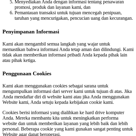
Menyediakan Anda dengan informasi tentang penawaran
promosi, produk dan layanan kami, dan
Pemantauan transaksi untuk tujuan mencegah penipuan,
taruhan yang mencurigakan, pencucian uang dan kecurangan.
Penyimpanan Informasi
Kami akan mengambil semua langkah yang wajar untuk
memastikan bahwa informasi Anda tetap aman dan dilindungi. Kami
tidak akan memberikan informasi pribadi Anda kepada pihak lain
atau pihak ketiga.
Penggunaan Cookies
Kami akan menggunakan cookies sebagai sarana untuk
mengumpulkan informasi dari server kami untuk tujuan di atas. Jika
Anda mendaftar diri di website kami atau jika Anda menggunakan
Website kami, Anda setuju kepada kebijakan cookie kami.
Cookies berisi informasi yang dialihkan ke hard drive komputer
Anda. Mereka membantu kita untuk meningkatkan performa
website dan untuk memberikan layanan yang lebih baik dan lebih
personal. Beberapa cookie yang kami gunakan sangat penting untuk
Website agar dapat beroperasi.