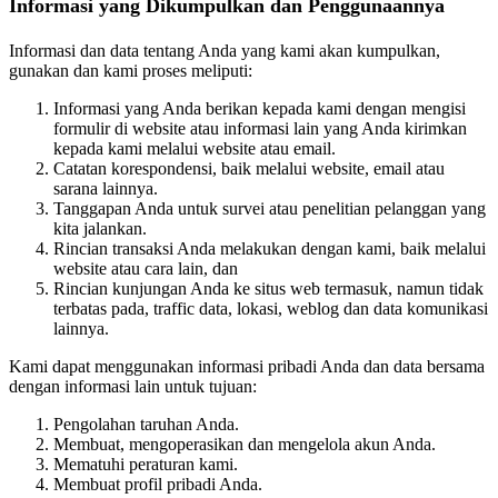
Informasi yang Dikumpulkan dan Penggunaannya
Informasi dan data tentang Anda yang kami akan kumpulkan,
gunakan dan kami proses meliputi:
Informasi yang Anda berikan kepada kami dengan mengisi
formulir di website atau informasi lain yang Anda kirimkan
kepada kami melalui website atau email.
Catatan korespondensi, baik melalui website, email atau
sarana lainnya.
Tanggapan Anda untuk survei atau penelitian pelanggan yang
kita jalankan.
Rincian transaksi Anda melakukan dengan kami, baik melalui
website atau cara lain, dan
Rincian kunjungan Anda ke situs web termasuk, namun tidak
terbatas pada, traffic data, lokasi, weblog dan data komunikasi
lainnya.
Kami dapat menggunakan informasi pribadi Anda dan data bersama
dengan informasi lain untuk tujuan:
Pengolahan taruhan Anda.
Membuat, mengoperasikan dan mengelola akun Anda.
Mematuhi peraturan kami.
Membuat profil pribadi Anda.