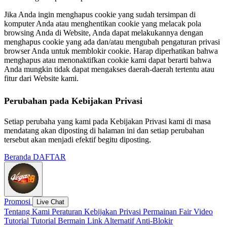
Jika Anda ingin menghapus cookie yang sudah tersimpan di
komputer Anda atau menghentikan cookie yang melacak pola
browsing Anda di Website, Anda dapat melakukannya dengan
menghapus cookie yang ada dan/atau mengubah pengaturan privasi
browser Anda untuk memblokir cookie. Harap diperhatikan bahwa
menghapus atau menonaktifkan cookie kami dapat berarti bahwa
Anda mungkin tidak dapat mengakses daerah-daerah tertentu atau
fitur dari Website kami.
Perubahan pada Kebijakan Privasi
Setiap perubaha yang kami pada Kebijakan Privasi kami di masa
mendatang akan diposting di halaman ini dan setiap perubahan
tersebut akan menjadi efektif begitu diposting.
Beranda
DAFTAR
Promosi
Live Chat
Tentang Kami
Peraturan
Kebijakan Privasi
Permainan Fair
Video
Tutorial
Tutorial Bermain
Link Alternatif
Anti-Blokir