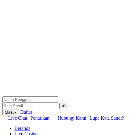
Daftar
Masuk
Live Chat
|
Penarikan
|
Hubungi Kami
|
Lupa Kata Sandi?
Beranda
Live Casino