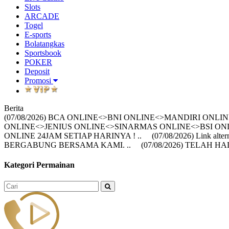
Slots
ARCADE
Togel
E-sports
Bolatangkas
Sportsbook
POKER
Deposit
Promosi
Berita
(07/08/2026)
BCA ONLINE<>BNI ONLINE<>MANDIRI ONLI
ONLINE<>JENIUS ONLINE<>SINARMAS ONLINE<>BSI O
ONLINE 24JAM SETIAP HARINYA ! ..
(07/08/2026)
Link alter
BERGABUNG BERSAMA KAMI. ..
(07/08/2026)
TELAH HA
Kategori Permainan