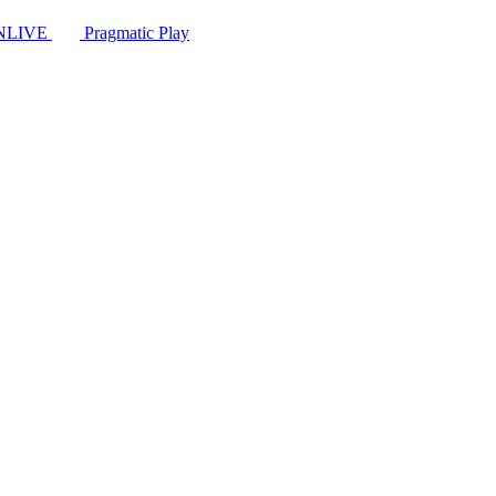
NLIVE
Pragmatic Play