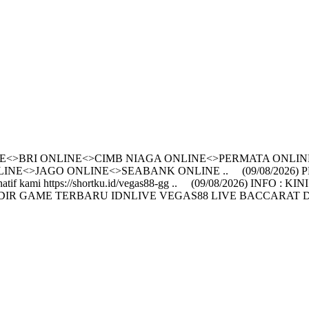
NE<>BRI ONLINE<>CIMB NIAGA ONLINE<>PERMATA ONL
NLINE<>JAGO ONLINE<>SEABANK ONLINE ..
(09/08/2026)
P
natif kami https://shortku.id/vegas88-gg ..
(09/08/2026)
INFO : KI
DIR GAME TERBARU IDNLIVE VEGAS88 LIVE BACCARAT 