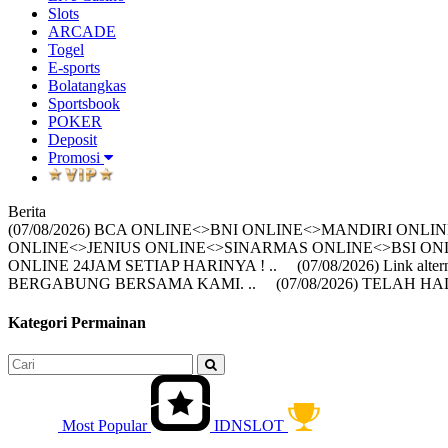
Slots
ARCADE
Togel
E-sports
Bolatangkas
Sportsbook
POKER
Deposit
Promosi
Berita
(07/08/2026)
BCA ONLINE<>BNI ONLINE<>MANDIRI ONLI
ONLINE<>JENIUS ONLINE<>SINARMAS ONLINE<>BSI O
ONLINE 24JAM SETIAP HARINYA ! ..
(07/08/2026)
Link alter
BERGABUNG BERSAMA KAMI. ..
(07/08/2026)
TELAH HA
Kategori Permainan
Most Popular
IDNSLOT