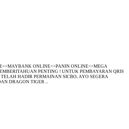
INE<>MAYBANK ONLINE<>PANIN ONLINE<>MEGA
EMBERITAHUAN PENTING ! UNTUK PEMBAYARAN QRIS
NI TELAH HADIR PERMAINAN SICBO, AYO SEGERA
DAN DRAGON TIGER ..